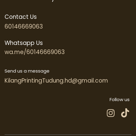
Contact Us
60146669063
Whatsapp Us
wa.me/60146669063
Send us a message
KilangPrintingTudung.hd@gmail.com
Follow us