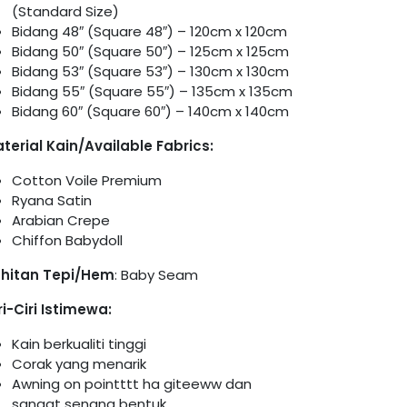
(Standard Size)
Bidang 48″ (Square 48″) – 120cm x 120cm
Bidang 50″ (Square 50″) – 125cm x 125cm
Bidang 53″ (Square 53″) – 130cm x 130cm
Bidang 55″ (Square 55″) – 135cm x 135cm
Bidang 60″ (Square 60″) – 140cm x 140cm
terial Kain/Available Fabrics:
Cotton Voile Premium
Ryana Satin
Arabian Crepe
Chiffon Babydoll
hitan Tepi/Hem
: Baby Seam
ri-Ciri Istimewa:
Kain berkualiti tinggi
Corak yang menarik
Awning on pointttt ha giteeww dan
sangat senang bentuk