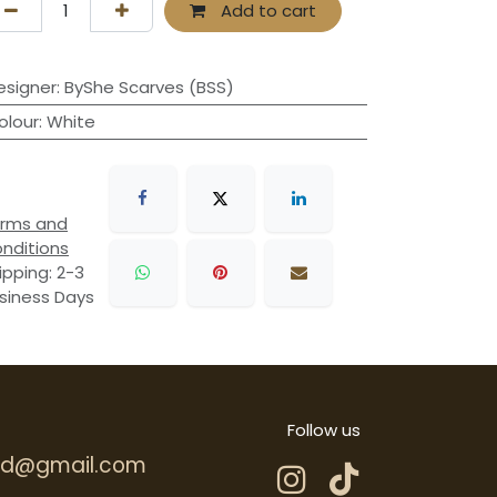
Add to cart
esigner
:
ByShe Scarves (BSS)
olour
:
White
rms and
nditions
ipping: 2-3
siness Days
Follow us
.hd@gmail.com