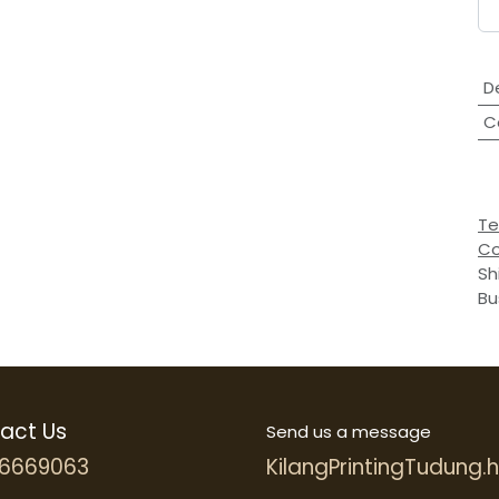
D
C
Te
Co
Sh
Bu
act Us
Send us a message
6669063
KilangPrintingTudung