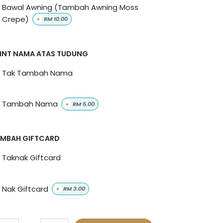
Bawal Awning (Tambah Awning Moss
Crepe)
+
RM
10.00
INT NAMA ATAS TUDUNG
Tak Tambah Nama
Tambah Nama
+
RM
5.00
MBAH GIFTCARD
Taknak Giftcard
Nak Giftcard
+
RM
3.00