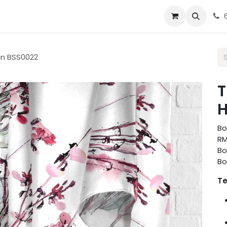
g Tudung
Blog
Contact us
in BSS0022
T
H
Bo
RM
Bo
Bo
Te