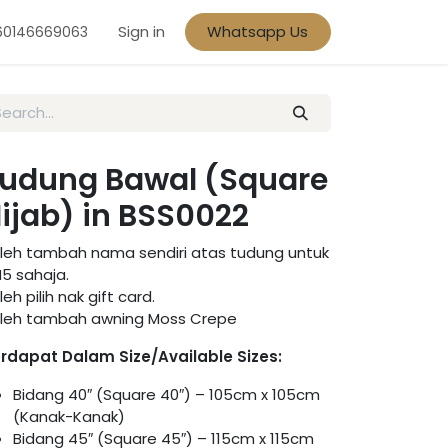
Sign in
Whatsapp Us
60146669063
udung Bawal (Square
ijab) in BSS0022
leh tambah nama sendiri atas tudung untuk
5 sahaja.
leh pilih nak gift card.
leh tambah awning Moss Crepe
rdapat Dalam Size/Available Sizes:
Bidang 40″ (Square 40″) – 105cm x 105cm
(Kanak-Kanak)
Bidang 45″ (Square 45″) – 115cm x 115cm