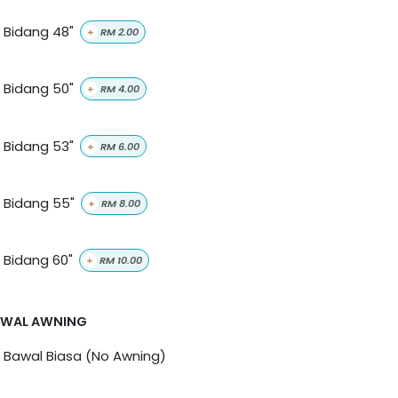
Bidang 48"
+
RM
2.00
Bidang 50"
+
RM
4.00
Bidang 53"
+
RM
6.00
Bidang 55"
+
RM
8.00
Bidang 60"
+
RM
10.00
AWAL AWNING
Bawal Biasa (No Awning)