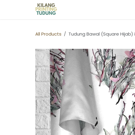
Skip to Content
Home
Shop
Kilang Printin
All Products
Tudung Bawal (Square Hijab) 