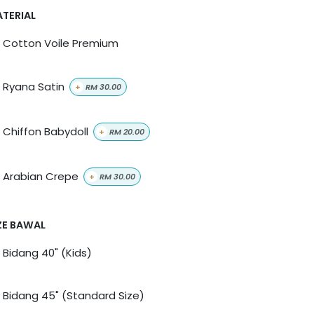
TERIAL
Cotton Voile Premium
Ryana Satin
+
RM
30.00
Chiffon Babydoll
+
RM
20.00
Arabian Crepe
+
RM
30.00
ZE BAWAL
Bidang 40" (Kids)
Bidang 45" (Standard Size)