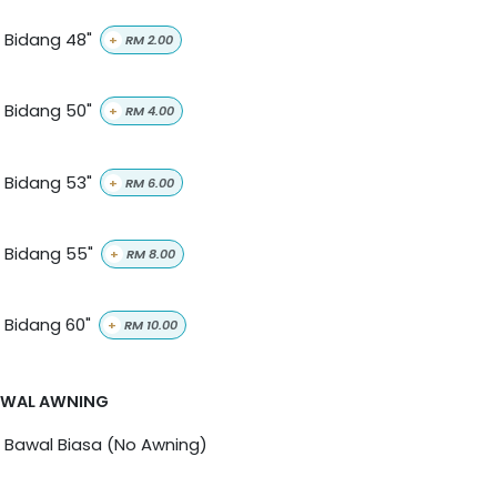
Bidang 48"
+
RM
2.00
Bidang 50"
+
RM
4.00
Bidang 53"
+
RM
6.00
Bidang 55"
+
RM
8.00
Bidang 60"
+
RM
10.00
AWAL AWNING
Bawal Biasa (No Awning)