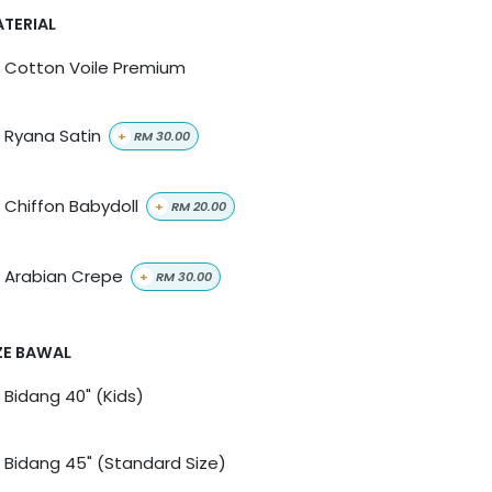
TERIAL
Cotton Voile Premium
Ryana Satin
+
RM
30.00
Chiffon Babydoll
+
RM
20.00
Arabian Crepe
+
RM
30.00
ZE BAWAL
Bidang 40" (Kids)
Bidang 45" (Standard Size)