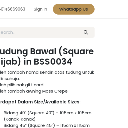
Sign in
Whatsapp Us
60146669063
udung Bawal (Square
ijab) in BSS0034
leh tambah nama sendiri atas tudung untuk
5 sahaja.
leh pilih nak gift card.
leh tambah awning Moss Crepe
rdapat Dalam Size/Available Sizes:
Bidang 40″ (Square 40″) – 105cm x 105cm
(Kanak-Kanak)
Bidang 45″ (Square 45″) – 115cm x 115cm