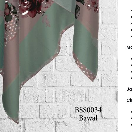
Ma
Ja
Ci