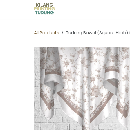
Skip to Content
Home
Shop
Kilang Printin
All Products
Tudung Bawal (Square Hijab) 