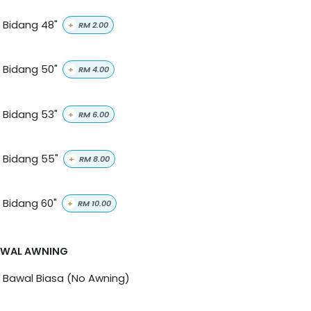
Bidang 48"
+
RM
2.00
Bidang 50"
+
RM
4.00
Bidang 53"
+
RM
6.00
Bidang 55"
+
RM
8.00
Bidang 60"
+
RM
10.00
AWAL AWNING
Bawal Biasa (No Awning)