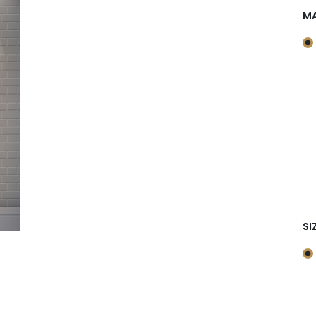
MA
SI