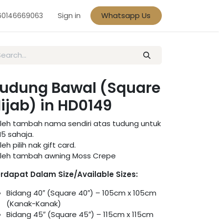
Sign in
Whatsapp Us
60146669063
udung Bawal (Square
ijab) in HD0149
leh tambah nama sendiri atas tudung untuk
5 sahaja.
leh pilih nak gift card.
leh tambah awning Moss Crepe
rdapat Dalam Size/Available Sizes:
Bidang 40″ (Square 40″) – 105cm x 105cm
(Kanak-Kanak)
Bidang 45″ (Square 45″) – 115cm x 115cm