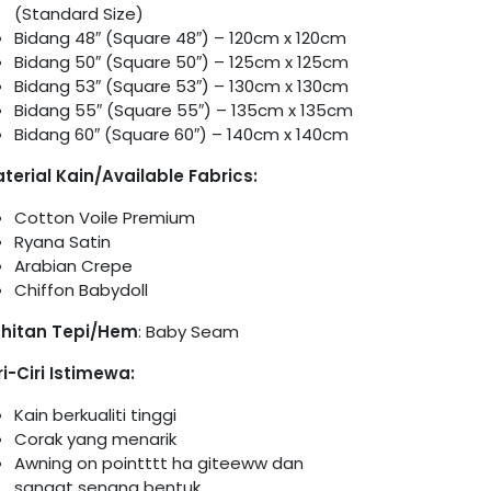
(Standard Size)
Bidang 48″ (Square 48″) – 120cm x 120cm
Bidang 50″ (Square 50″) – 125cm x 125cm
Bidang 53″ (Square 53″) – 130cm x 130cm
Bidang 55″ (Square 55″) – 135cm x 135cm
Bidang 60″ (Square 60″) – 140cm x 140cm
terial Kain/Available Fabrics:
Cotton Voile Premium
Ryana Satin
Arabian Crepe
Chiffon Babydoll
hitan Tepi/Hem
: Baby Seam
ri-Ciri Istimewa:
Kain berkualiti tinggi
Corak yang menarik
Awning on pointttt ha giteeww dan
sangat senang bentuk