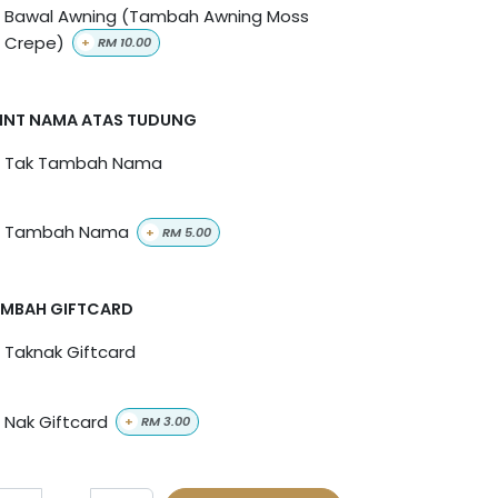
Bawal Awning (Tambah Awning Moss
Crepe)
+
RM
10.00
INT NAMA ATAS TUDUNG
Tak Tambah Nama
Tambah Nama
+
RM
5.00
MBAH GIFTCARD
Taknak Giftcard
Nak Giftcard
+
RM
3.00