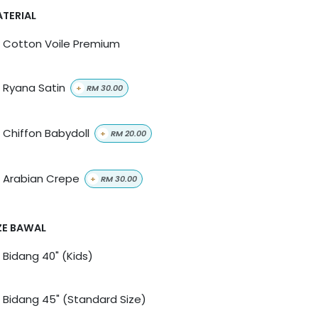
TERIAL
Cotton Voile Premium
Ryana Satin
+
RM
30.00
Chiffon Babydoll
+
RM
20.00
Arabian Crepe
+
RM
30.00
ZE BAWAL
Bidang 40" (Kids)
Bidang 45" (Standard Size)