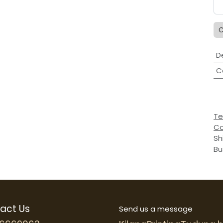
C
D
C
Te
Co
Sh
Bu
act Us
Send us a message