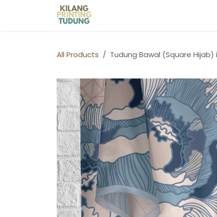
Skip to Content
Home
Shop
Kilang Printin
All Products
Tudung Bawal (Square Hijab) 