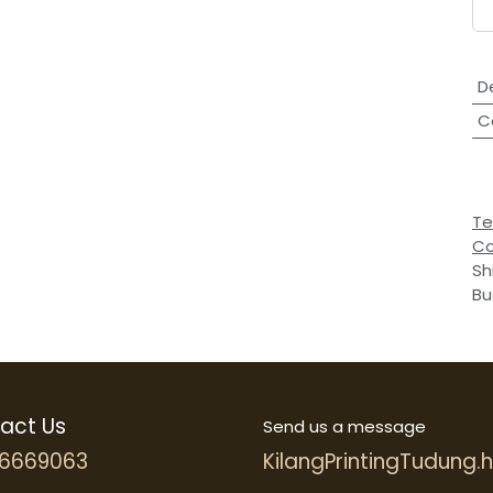
D
C
Te
Co
Sh
Bu
act Us
Send us a message
6669063
KilangPrintingTudung