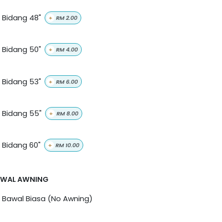
Bidang 48"
+
RM
2.00
Bidang 50"
+
RM
4.00
Bidang 53"
+
RM
6.00
Bidang 55"
+
RM
8.00
Bidang 60"
+
RM
10.00
AWAL AWNING
Bawal Biasa (No Awning)