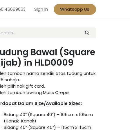
Sign in
Whatsapp Us
60146669063
udung Bawal (Square
ijab) in HLD0009
leh tambah nama sendiri atas tudung untuk
5 sahaja.
leh pilih nak gift card.
leh tambah awning Moss Crepe
rdapat Dalam Size/Available Sizes:
Bidang 40″ (Square 40″) – 105cm x 105cm
(Kanak-Kanak)
Bidang 45″ (Square 45″) – 115cm x 115cm