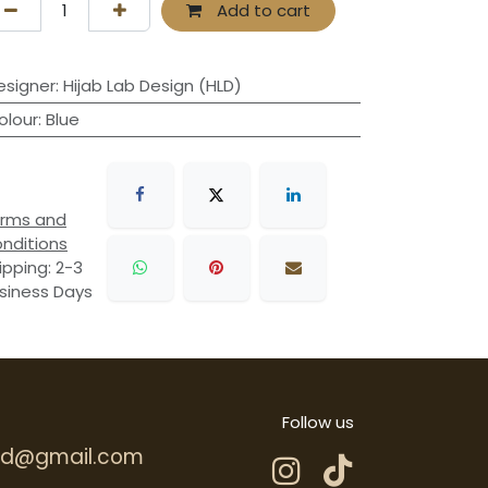
Add to cart
esigner
:
Hijab Lab Design (HLD)
olour
:
Blue
rms and
nditions
ipping: 2-3
siness Days
Follow us
.hd@gmail.com