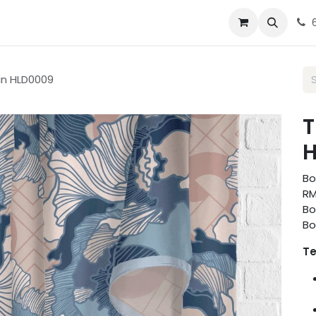
g Tudung
Blog
Contact us
in HLD0009
T
H
Bo
RM
Bo
Bo
Te