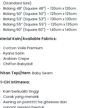
(Standard Size)
Bidang 48″ (Square 48″) – 120cm x 120cm
Bidang 50″ (Square 50″) – 125cm x 125cm
Bidang 53″ (Square 53″) – 130cm x 130cm
Bidang 55″ (Square 55″) – 135cm x 135cm
Bidang 60″ (Square 60″) – 140cm x 140cm
terial Kain/Available Fabrics:
Cotton Voile Premium
Ryana Satin
Arabian Crepe
Chiffon Babydoll
hitan Tepi/Hem
: Baby Seam
ri-Ciri Istimewa:
Kain berkualiti tinggi
Corak yang menarik
Awning on pointttt ha giteeww dan
sangat senang bentuk