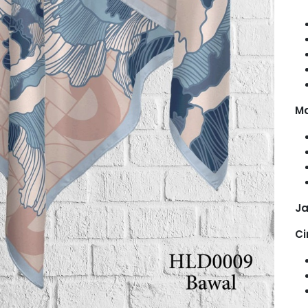
Ma
Ja
Ci