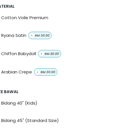
TERIAL
Cotton Voile Premium
Ryana Satin
+
RM
30.00
Chiffon Babydoll
+
RM
20.00
Arabian Crepe
+
RM
30.00
ZE BAWAL
Bidang 40" (Kids)
Bidang 45" (Standard Size)