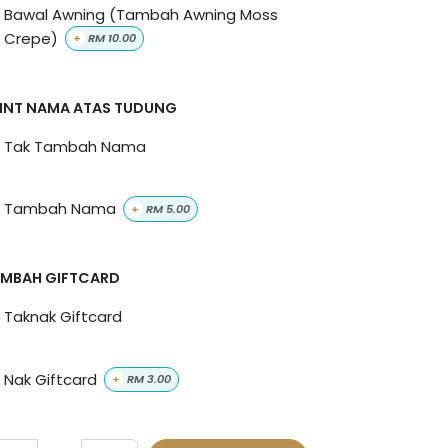
Bawal Awning (Tambah Awning Moss
Crepe)
+
RM
10.00
INT NAMA ATAS TUDUNG
Tak Tambah Nama
Tambah Nama
+
RM
5.00
MBAH GIFTCARD
Taknak Giftcard
Nak Giftcard
+
RM
3.00