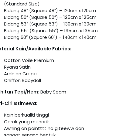
(Standard Size)
Bidang 48″ (Square 48″) – 120cm x 120cm
Bidang 50″ (Square 50″) – 125cm x 125cm
Bidang 53″ (Square 53″) – 130cm x 130cm
Bidang 55″ (Square 55″) – 135cm x 135cm
Bidang 60″ (Square 60″) – 140cm x 140cm
terial Kain/Available Fabrics:
Cotton Voile Premium
Ryana Satin
Arabian Crepe
Chiffon Babydoll
hitan Tepi/Hem
: Baby Seam
ri-Ciri Istimewa:
Kain berkualiti tinggi
Corak yang menarik
Awning on pointttt ha giteeww dan
sangat senang bentuk