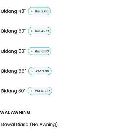
Bidang 48"
+
RM
2.00
Bidang 50"
+
RM
4.00
Bidang 53"
+
RM
6.00
Bidang 55"
+
RM
8.00
Bidang 60"
+
RM
10.00
AWAL AWNING
Bawal Biasa (No Awning)