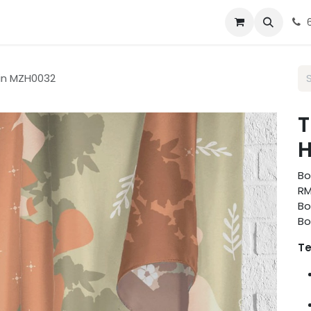
g Tudung
Blog
Contact us
 in MZH0032
T
H
Bo
RM
Bo
Bo
Te