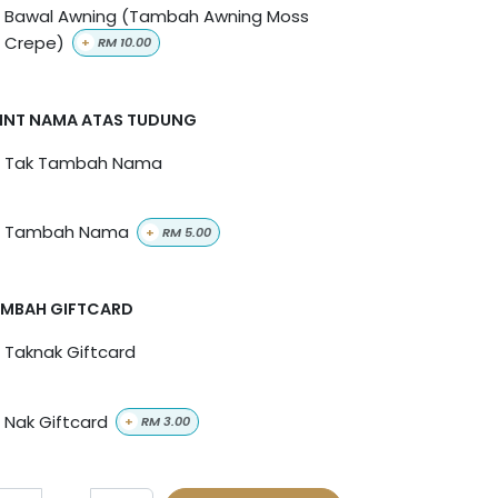
Bawal Awning (Tambah Awning Moss
Crepe)
+
RM
10.00
INT NAMA ATAS TUDUNG
Tak Tambah Nama
Tambah Nama
+
RM
5.00
MBAH GIFTCARD
Taknak Giftcard
Nak Giftcard
+
RM
3.00