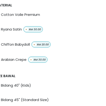
TERIAL
Cotton Voile Premium
Ryana Satin
+
RM
30.00
Chiffon Babydoll
+
RM
20.00
Arabian Crepe
+
RM
30.00
ZE BAWAL
Bidang 40" (Kids)
Bidang 45" (Standard Size)