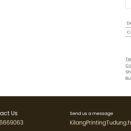
D
C
Te
Co
Sh
Bu
act Us
Send us a message
6669063
KilangPrintingTudung