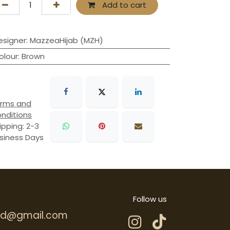
Add to cart
esigner
:
MazzeaHijab (MZH)
olour
:
Brown
rms and
nditions
ipping: 2-3
siness Days
Follow us
.hd@gmail.com