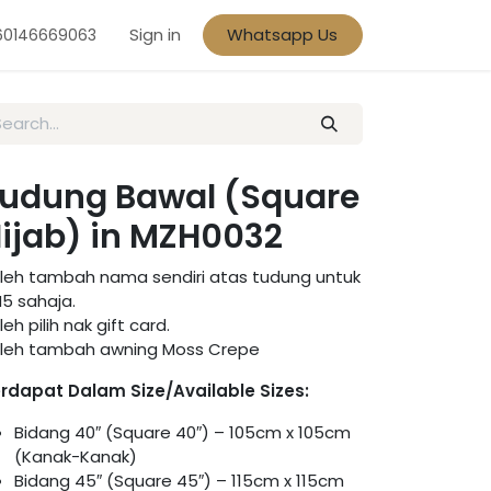
Sign in
Whatsapp Us
60146669063
udung Bawal (Square
ijab) in MZH0032
leh tambah nama sendiri atas tudung untuk
5 sahaja.
leh pilih nak gift card.
leh tambah awning Moss Crepe
rdapat Dalam Size/Available Sizes:
Bidang 40″ (Square 40″) – 105cm x 105cm
(Kanak-Kanak)
Bidang 45″ (Square 45″) – 115cm x 115cm