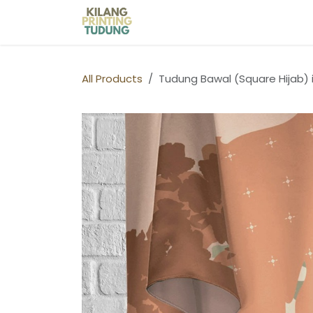
Skip to Content
Home
Shop
Kilang Printin
All Products
Tudung Bawal (Square Hijab)