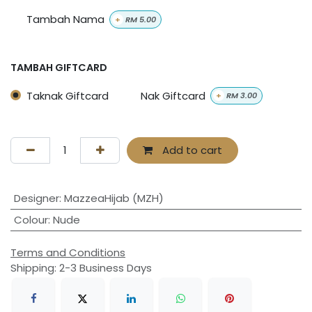
Tambah Nama
+
RM
5.00
TAMBAH GIFTCARD
Taknak Giftcard
Nak Giftcard
+
RM
3.00
Add to cart
Designer
:
MazzeaHijab (MZH)
Colour
:
Nude
Terms and Conditions
Shipping: 2-3 Business Days