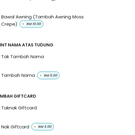
Bawal Awning (Tambah Awning Moss
Crepe)
+
RM
10.00
INT NAMA ATAS TUDUNG
Tak Tambah Nama
Tambah Nama
+
RM
5.00
MBAH GIFTCARD
Taknak Giftcard
Nak Giftcard
+
RM
3.00