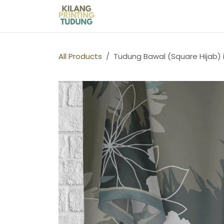
Skip to Content
Home
Shop
Kilang Printin
All Products
Tudung Bawal (Square Hijab)