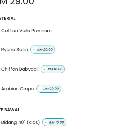
RM
29.00
TERIAL
Cotton Voile Premium
Ryana Satin
+
RM
20.00
Chiffon Babydoll
+
RM
10.00
Arabian Crepe
+
RM
20.00
ZE BAWAL
Bidang 40" (Kids)
-
RM
10.00