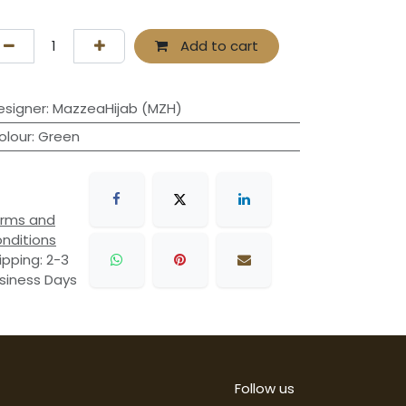
Add to cart
esigner
:
MazzeaHijab (MZH)
olour
:
Green
rms and
nditions
ipping: 2-3
siness Days
Follow us