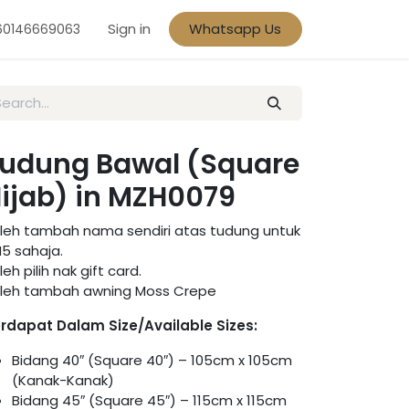
Sign in
Whatsapp Us
60146669063
udung Bawal (Square
ijab) in MZH0079
leh tambah nama sendiri atas tudung untuk
5 sahaja.
leh pilih nak gift card.
leh tambah awning Moss Crepe
rdapat Dalam Size/Available Sizes:
Bidang 40″ (Square 40″) – 105cm x 105cm
(Kanak-Kanak)
Bidang 45″ (Square 45″) – 115cm x 115cm