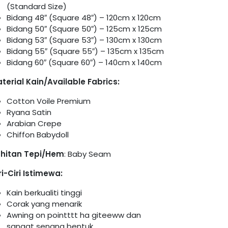
(Standard Size)
Bidang 48″ (Square 48″) – 120cm x 120cm
Bidang 50″ (Square 50″) – 125cm x 125cm
Bidang 53″ (Square 53″) – 130cm x 130cm
Bidang 55″ (Square 55″) – 135cm x 135cm
Bidang 60″ (Square 60″) – 140cm x 140cm
terial Kain/Available Fabrics:
Cotton Voile Premium
Ryana Satin
Arabian Crepe
Chiffon Babydoll
hitan Tepi/Hem
: Baby Seam
ri-Ciri Istimewa:
Kain berkualiti tinggi
Corak yang menarik
Awning on pointttt ha giteeww dan
sangat senang bentuk