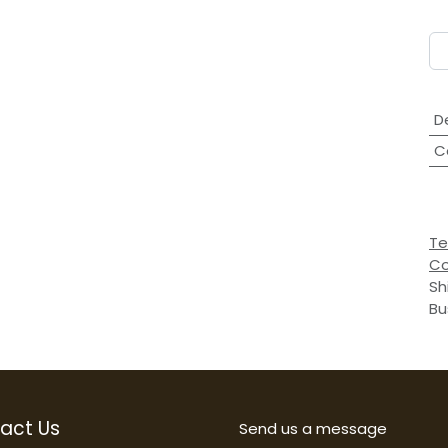
D
C
Te
Co
Sh
Bu
act Us
Send us a message