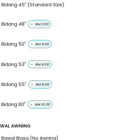
Bidang 45" (Standard Size)
Bidang 48"
+
RM
2.00
Bidang 50"
+
RM
4.00
Bidang 53"
+
RM
6.00
Bidang 55"
+
RM
8.00
Bidang 60"
+
RM
10.00
AWAL AWNING
Bawal Biasa (No Awning)