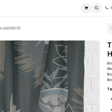
g Tudung
Blog
Contact us
 in MZH0079
T
H
Bo
RM
Bo
Bo
Te