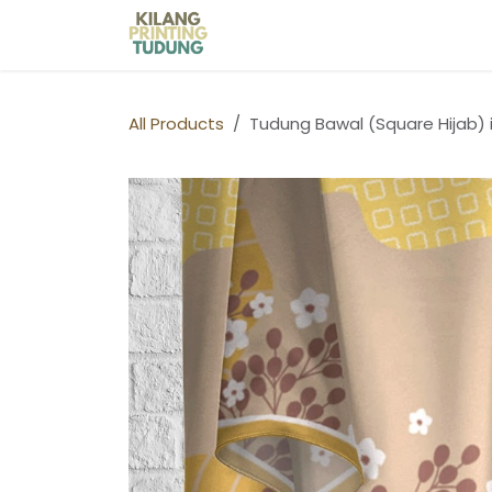
Skip to Content
Home
Shop
Kilang Printin
All Products
Tudung Bawal (Square Hijab) 