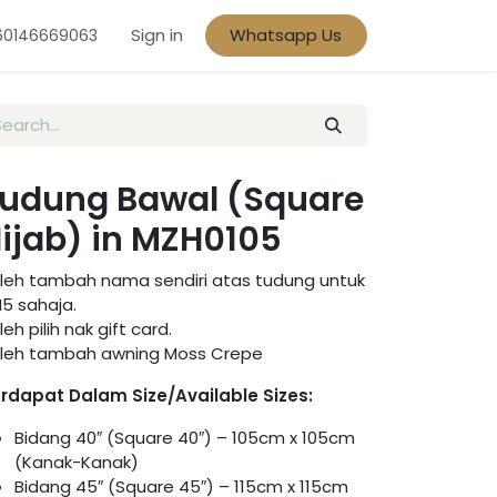
Sign in
Whatsapp Us
60146669063
udung Bawal (Square
ijab) in MZH0105
leh tambah nama sendiri atas tudung untuk
5 sahaja.
leh pilih nak gift card.
leh tambah awning Moss Crepe
rdapat Dalam Size/Available Sizes:
Bidang 40″ (Square 40″) – 105cm x 105cm
(Kanak-Kanak)
Bidang 45″ (Square 45″) – 115cm x 115cm