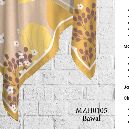
Ma
Ja
Ci