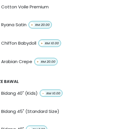
Cotton Voile Premium
Ryana Satin
+
RM
20.00
Chiffon Babydoll
+
RM
10.00
Arabian Crepe
+
RM
20.00
ZE BAWAL
Bidang 40" (Kids)
-
RM
10.00
Bidang 45" (Standard Size)