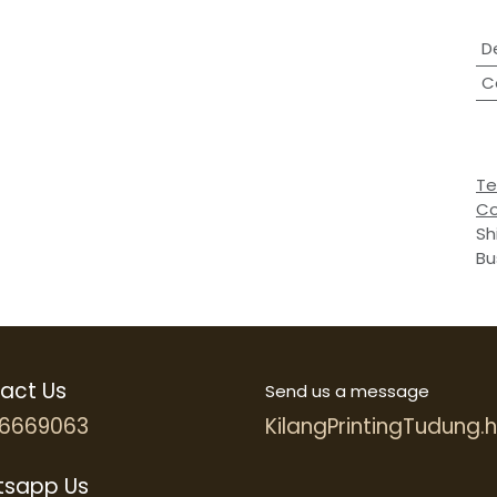
D
C
Te
Co
Sh
Bu
act Us
Send us a message
6669063
KilangPrintingTudung
sapp Us