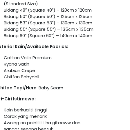
(Standard Size)
Bidang 48″ (Square 48″) – 120cm x 120cm
Bidang 50″ (Square 50″) – 125cm x 125cm
Bidang 53″ (Square 53″) – 130cm x 130cm
Bidang 55″ (Square 55″) – 135cm x 135cm
Bidang 60″ (Square 60″) – 140cm x 140cm
terial Kain/Available Fabrics:
Cotton Voile Premium
Ryana Satin
Arabian Crepe
Chiffon Babydoll
hitan Tepi/Hem
: Baby Seam
ri-Ciri Istimewa:
Kain berkualiti tinggi
Corak yang menarik
Awning on pointttt ha giteeww dan
sangat senang bentuk