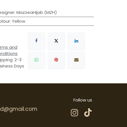
esigner
:
MazzeaHijab (MZH)
olour
:
Yellow
rms and
nditions
ipping: 2-3
siness Days
Follow us
.hd@gmail.com