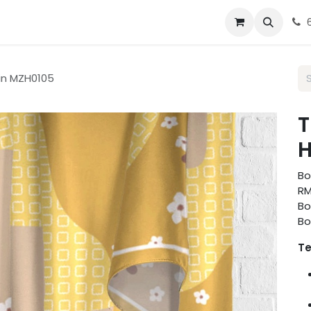
g Tudung
Blog
Contact us
in MZH0105
T
H
Bo
RM
Bo
Bo
Te