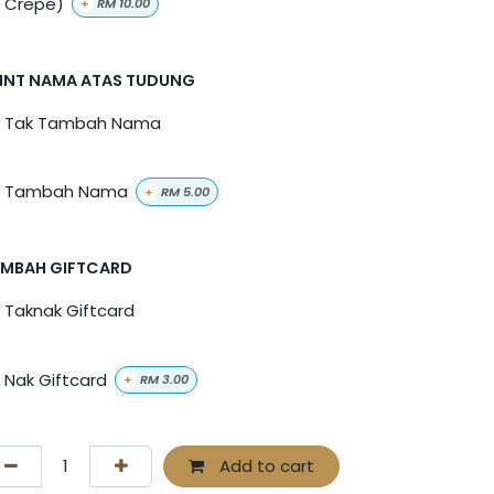
Crepe)
+
RM
10.00
INT NAMA ATAS TUDUNG
Tak Tambah Nama
Tambah Nama
+
RM
5.00
MBAH GIFTCARD
Taknak Giftcard
Nak Giftcard
+
RM
3.00
Add to cart