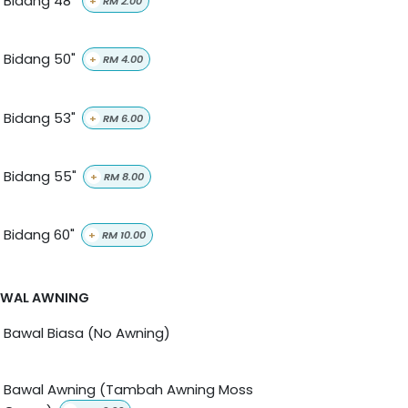
Bidang 48"
+
RM
2.00
Bidang 50"
+
RM
4.00
Bidang 53"
+
RM
6.00
Bidang 55"
+
RM
8.00
Bidang 60"
+
RM
10.00
AWAL AWNING
Bawal Biasa (No Awning)
Bawal Awning (Tambah Awning Moss