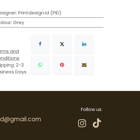
esigner
:
Printdesign.id (PID)
olour
:
Grey
rms and
nditions
ipping: 2-3
siness Days
Follow us
.hd@gmail.com