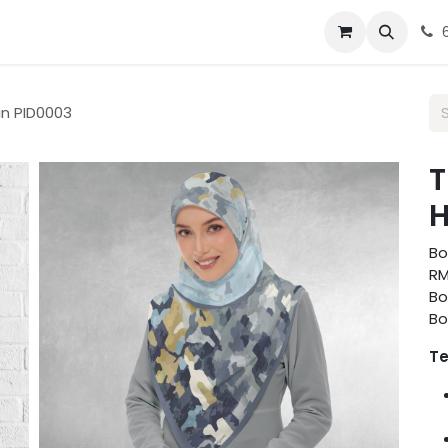
g Tudung
Blog
Contact us
in PID0003
T
H
Bo
RM
Bo
Bo
Te