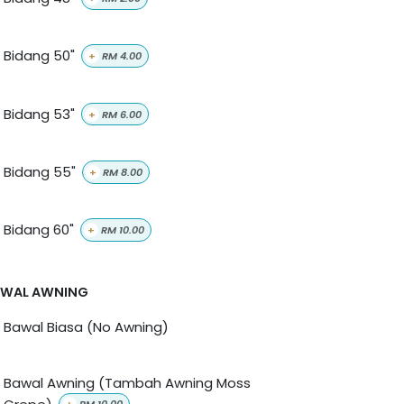
Bidang 50"
+
RM
4.00
Bidang 53"
+
RM
6.00
Bidang 55"
+
RM
8.00
Bidang 60"
+
RM
10.00
AWAL AWNING
Bawal Biasa (No Awning)
Bawal Awning (Tambah Awning Moss
Crepe)