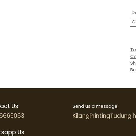
D
C
Te
Co
Sh
Bu
act Us
Send us a message
6669063
KilangPrintingTudung
sapp Us