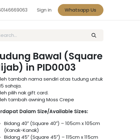
Sign in
Whatsapp Us
60146669063
udung Bawal (Square
ijab) in PID0003
leh tambah nama sendiri atas tudung untuk
5 sahaja.
leh pilih nak gift card.
leh tambah awning Moss Crepe
rdapat Dalam Size/Available Sizes:
Bidang 40″ (Square 40″) – 105cm x 105cm
(Kanak-Kanak)
Bidang 45″ (Square 45″) – 115cm x 115cm