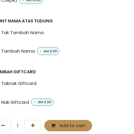
+
RM
10.00
INT NAMA ATAS TUDUNG
Tak Tambah Nama
Tambah Nama
+
RM
5.00
MBAH GIFTCARD
Taknak Giftcard
Nak Giftcard
+
RM
3.00
Add to cart