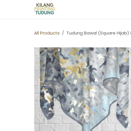
Skip to Content
Home
Shop
Kilang Printin
All Products
Tudung Bawal (Square Hijab) 