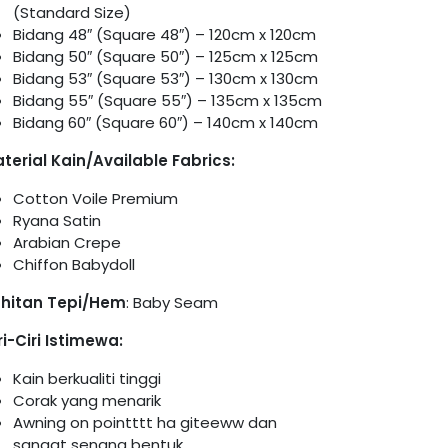
(Standard Size)
Bidang 48″ (Square 48″) – 120cm x 120cm
Bidang 50″ (Square 50″) – 125cm x 125cm
Bidang 53″ (Square 53″) – 130cm x 130cm
Bidang 55″ (Square 55″) – 135cm x 135cm
Bidang 60″ (Square 60″) – 140cm x 140cm
terial Kain/Available Fabrics:
Cotton Voile Premium
Ryana Satin
Arabian Crepe
Chiffon Babydoll
hitan Tepi/Hem
: Baby Seam
ri-Ciri Istimewa:
Kain berkualiti tinggi
Corak yang menarik
Awning on pointttt ha giteeww dan
sangat senang bentuk