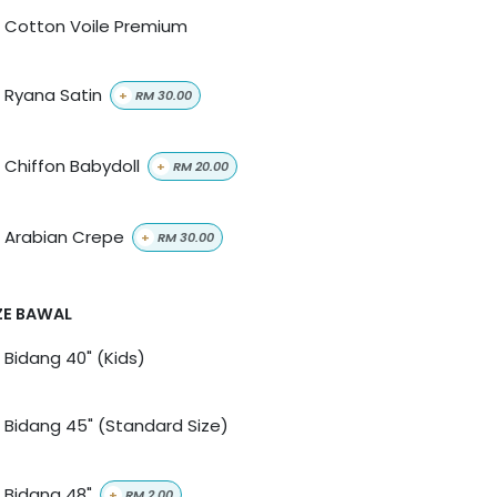
Cotton Voile Premium
Ryana Satin
+
RM
30.00
Chiffon Babydoll
+
RM
20.00
Arabian Crepe
+
RM
30.00
ZE BAWAL
Bidang 40" (Kids)
Bidang 45" (Standard Size)
Bidang 48"
+
RM
2.00