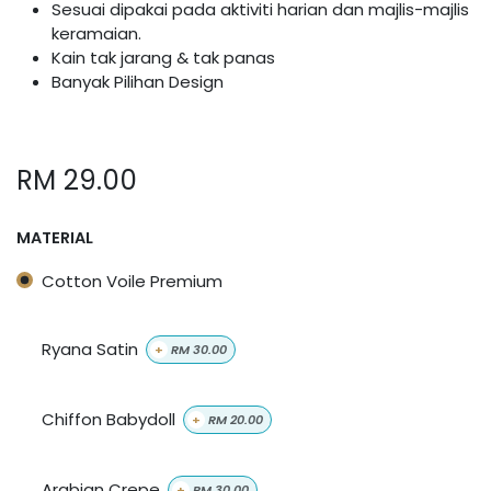
Sesuai dipakai pada aktiviti harian dan majlis-majlis
keramaian.
Kain tak jarang & tak panas
Banyak Pilihan Design
RM
29.00
MATERIAL
Cotton Voile Premium
Ryana Satin
+
RM
30.00
Chiffon Babydoll
+
RM
20.00
Arabian Crepe
+
RM
30.00