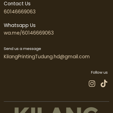
Contact Us
60146669063
Whatsapp Us
wa.me/60146669063
Send us a message
KilangPrintingTudung.hd@gmail.com
Follow us