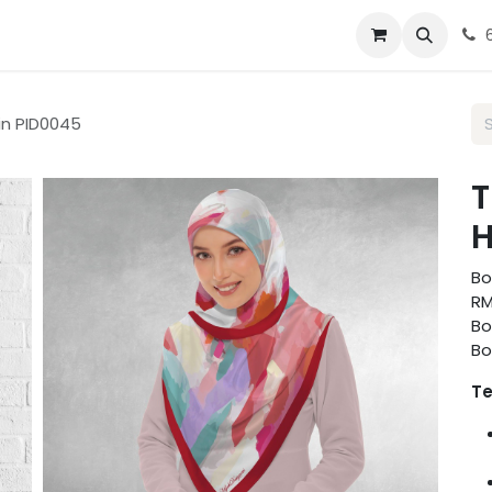
g Tudung
Blog
Contact us
in PID0045
T
H
Bo
RM
Bo
Bo
Te