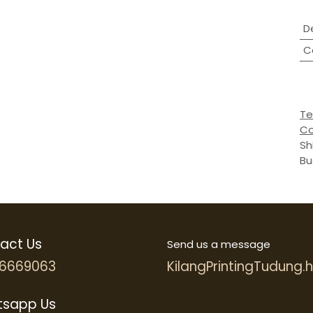
D
C
Te
Co
Sh
Bu
act Us
Send us a message
6669063
KilangPrintingTudung
sapp Us