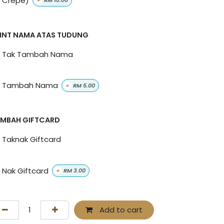
+
RM
10.00
INT NAMA ATAS TUDUNG
Tak Tambah Nama
Tambah Nama
+
RM
5.00
MBAH GIFTCARD
Taknak Giftcard
Nak Giftcard
+
RM
3.00
Add to cart