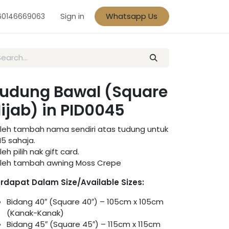
Sign in
Whatsapp Us
60146669063
udung Bawal (Square
ijab) in PID0045
leh tambah nama sendiri atas tudung untuk
5 sahaja.
leh pilih nak gift card.
leh tambah awning Moss Crepe
rdapat Dalam Size/Available Sizes:
Bidang 40″ (Square 40″) – 105cm x 105cm
(Kanak-Kanak)
Bidang 45″ (Square 45″) – 115cm x 115cm