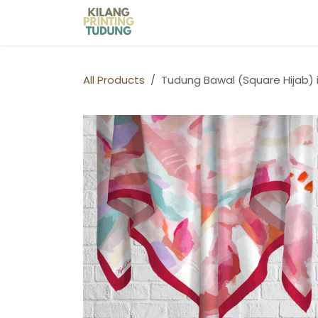
Skip to Content
Home
Shop
Kilang Printin
All Products
Tudung Bawal (Square Hijab) 