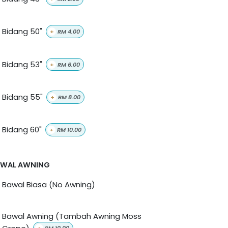
Bidang 50"
+
RM
4.00
Bidang 53"
+
RM
6.00
Bidang 55"
+
RM
8.00
Bidang 60"
+
RM
10.00
AWAL AWNING
Bawal Biasa (No Awning)
Bawal Awning (Tambah Awning Moss
Crepe)