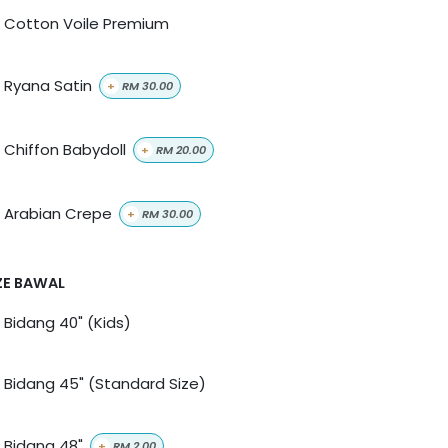
Cotton Voile Premium
Ryana Satin
+
RM
30.00
Chiffon Babydoll
+
RM
20.00
Arabian Crepe
+
RM
30.00
ZE BAWAL
Bidang 40" (Kids)
Bidang 45" (Standard Size)
Bidang 48"
+
RM
2.00