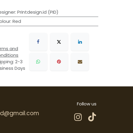
esigner
:
Printdesign.id (PID)
olour
:
Red
rms and
nditions
ipping: 2-3
siness Days
Follow us
.hd@gmail.com