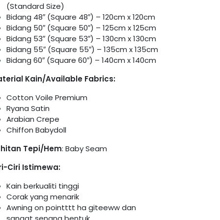
(Standard Size)
Bidang 48″ (Square 48″) – 120cm x 120cm
Bidang 50″ (Square 50″) – 125cm x 125cm
Bidang 53″ (Square 53″) – 130cm x 130cm
Bidang 55″ (Square 55″) – 135cm x 135cm
Bidang 60″ (Square 60″) – 140cm x 140cm
terial Kain/Available Fabrics:
Cotton Voile Premium
Ryana Satin
Arabian Crepe
Chiffon Babydoll
hitan Tepi/Hem
: Baby Seam
ri-Ciri Istimewa:
Kain berkualiti tinggi
Corak yang menarik
Awning on pointttt ha giteeww dan
sangat senang bentuk