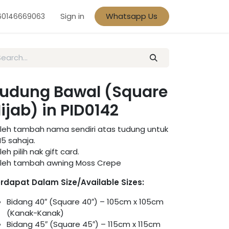
Sign in
Whatsapp Us
60146669063
udung Bawal (Square
ijab) in PID0142
leh tambah nama sendiri atas tudung untuk
5 sahaja.
leh pilih nak gift card.
leh tambah awning Moss Crepe
rdapat Dalam Size/Available Sizes:
Bidang 40″ (Square 40″) – 105cm x 105cm
(Kanak-Kanak)
Bidang 45″ (Square 45″) – 115cm x 115cm