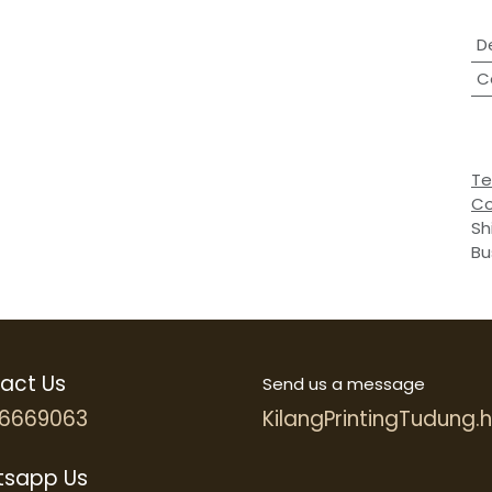
D
C
Te
Co
Sh
Bu
act Us
Send us a message
6669063
KilangPrintingTudung
sapp Us