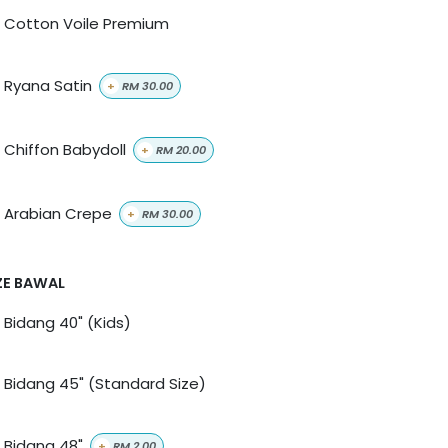
Cotton Voile Premium
Ryana Satin
+
RM
30.00
Chiffon Babydoll
+
RM
20.00
Arabian Crepe
+
RM
30.00
ZE BAWAL
Bidang 40" (Kids)
Bidang 45" (Standard Size)
Bidang 48"
+
RM
2.00