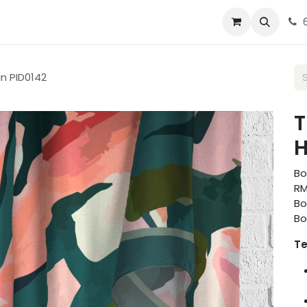
g Tudung
Blog
Contact us
n PID0142
T
H
Bo
RM
Bo
Bo
Te