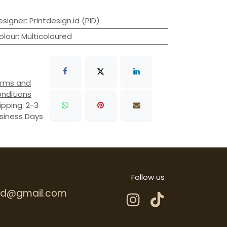
esigner
:
Printdesign.id (PID)
olour
:
Multicoloured
rms and
nditions
ipping: 2-3
siness Days
Follow us
.hd@gmail.com