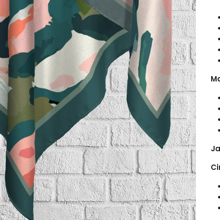
Ma
Ja
Ci