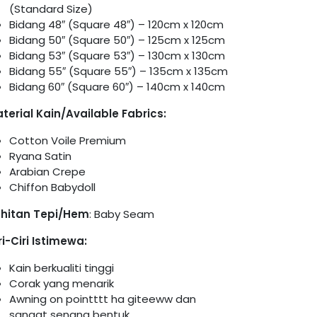
(Standard Size)
Bidang 48″ (Square 48″) – 120cm x 120cm
Bidang 50″ (Square 50″) – 125cm x 125cm
Bidang 53″ (Square 53″) – 130cm x 130cm
Bidang 55″ (Square 55″) – 135cm x 135cm
Bidang 60″ (Square 60″) – 140cm x 140cm
terial Kain/Available Fabrics:
Cotton Voile Premium
Ryana Satin
Arabian Crepe
Chiffon Babydoll
hitan Tepi/Hem
: Baby Seam
ri-Ciri Istimewa:
Kain berkualiti tinggi
Corak yang menarik
Awning on pointttt ha giteeww dan
sangat senang bentuk