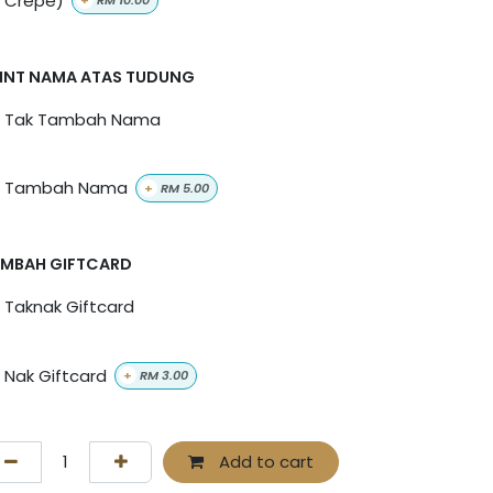
+
RM
10.00
INT NAMA ATAS TUDUNG
Tak Tambah Nama
Tambah Nama
+
RM
5.00
MBAH GIFTCARD
Taknak Giftcard
Nak Giftcard
+
RM
3.00
Add to cart