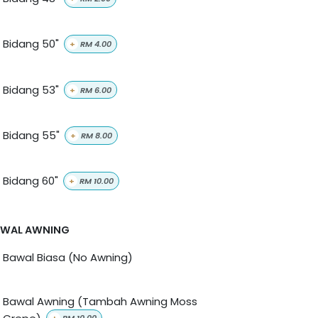
Bidang 50"
+
RM
4.00
Bidang 53"
+
RM
6.00
Bidang 55"
+
RM
8.00
Bidang 60"
+
RM
10.00
AWAL AWNING
Bawal Biasa (No Awning)
Bawal Awning (Tambah Awning Moss
Crepe)