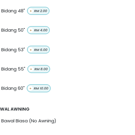
Bidang 48"
+
RM
2.00
Bidang 50"
+
RM
4.00
Bidang 53"
+
RM
6.00
Bidang 55"
+
RM
8.00
Bidang 60"
+
RM
10.00
AWAL AWNING
Bawal Biasa (No Awning)