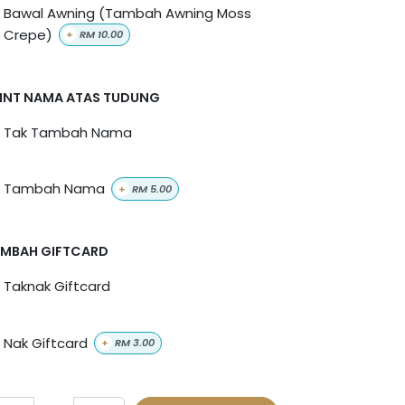
Bawal Awning (Tambah Awning Moss
Crepe)
+
RM
10.00
INT NAMA ATAS TUDUNG
Tak Tambah Nama
Tambah Nama
+
RM
5.00
MBAH GIFTCARD
Taknak Giftcard
Nak Giftcard
+
RM
3.00