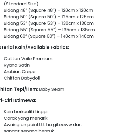
(Standard Size)
Bidang 48″ (Square 48″) – 120cm x 120cm
Bidang 50″ (Square 50″) – 125cm x 125cm
Bidang 53″ (Square 53″) – 130cm x 130cm
Bidang 55″ (Square 55″) – 135cm x 135cm
Bidang 60″ (Square 60″) – 140cm x 140cm
terial Kain/Available Fabrics:
Cotton Voile Premium
Ryana Satin
Arabian Crepe
Chiffon Babydoll
hitan Tepi/Hem
: Baby Seam
ri-Ciri Istimewa:
Kain berkualiti tinggi
Corak yang menarik
Awning on pointttt ha giteeww dan
sangat senang bentuk