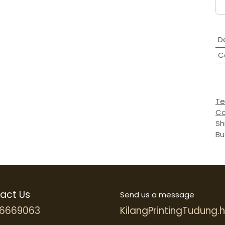
D
C
Te
Co
Sh
Bu
act Us
Send us a message
6669063
KilangPrintingTudung