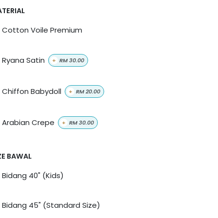
TERIAL
Cotton Voile Premium
Ryana Satin
+
RM
30.00
Chiffon Babydoll
+
RM
20.00
Arabian Crepe
+
RM
30.00
ZE BAWAL
Bidang 40" (Kids)
Bidang 45" (Standard Size)