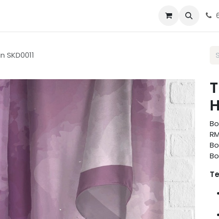
g Tudung
Blog
Contact us
in SKD0011
T
H
Bo
RM
Bo
Bo
Te