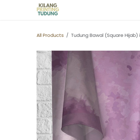
Skip to Content
Home
Shop
Kilang Printin
All Products
Tudung Bawal (Square Hijab) 