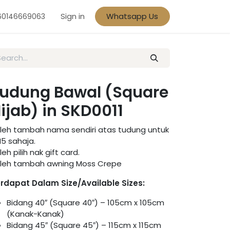
Sign in
Whatsapp Us
60146669063
udung Bawal (Square
ijab) in SKD0011
leh tambah nama sendiri atas tudung untuk
5 sahaja.
leh pilih nak gift card.
leh tambah awning Moss Crepe
rdapat Dalam Size/Available Sizes:
Bidang 40″ (Square 40″) – 105cm x 105cm
(Kanak-Kanak)
Bidang 45″ (Square 45″) – 115cm x 115cm