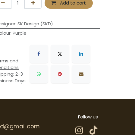
Add to cart
esigner
:
SK Design (SKD)
olour
:
Purple
rms and
nditions
ipping: 2-3
siness Days
Follow us
.hd@gmail.com