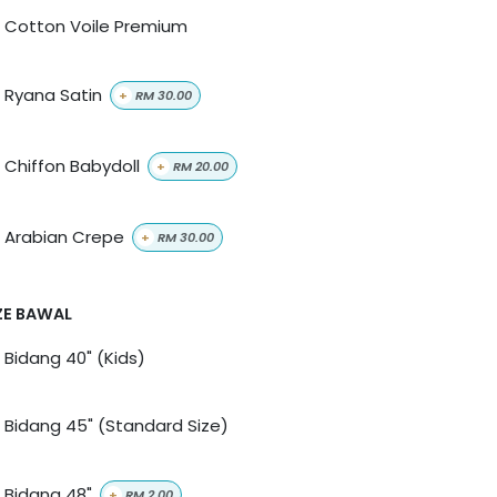
Cotton Voile Premium
Ryana Satin
+
RM
30.00
Chiffon Babydoll
+
RM
20.00
Arabian Crepe
+
RM
30.00
ZE BAWAL
Bidang 40" (Kids)
Bidang 45" (Standard Size)
Bidang 48"
+
RM
2.00