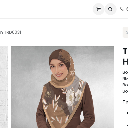
g Tudung
Blog
Contact us
in TRD0031
T
H
Bo
RM
Bo
Bo
Te