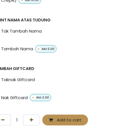
+
RM
10.00
INT NAMA ATAS TUDUNG
Tak Tambah Nama
Tambah Nama
+
RM
5.00
MBAH GIFTCARD
Taknak Giftcard
Nak Giftcard
+
RM
3.00
Add to cart