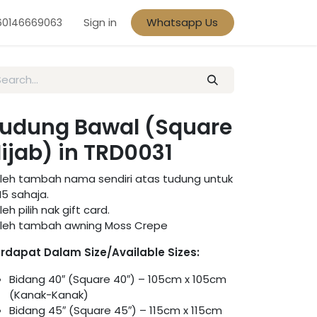
Sign in
Whatsapp Us
60146669063
udung Bawal (Square
ijab) in TRD0031
leh tambah nama sendiri atas tudung untuk
5 sahaja.
leh pilih nak gift card.
leh tambah awning Moss Crepe
rdapat Dalam Size/Available Sizes:
Bidang 40″ (Square 40″) – 105cm x 105cm
(Kanak-Kanak)
Bidang 45″ (Square 45″) – 115cm x 115cm