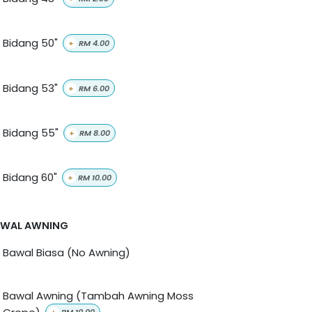
Bidang 50"
+
RM
4.00
Bidang 53"
+
RM
6.00
Bidang 55"
+
RM
8.00
Bidang 60"
+
RM
10.00
AWAL AWNING
Bawal Biasa (No Awning)
Bawal Awning (Tambah Awning Moss
Crepe)