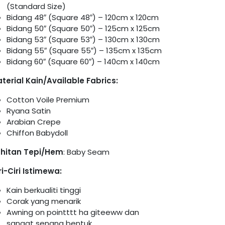
(Standard Size)
Bidang 48″ (Square 48″) – 120cm x 120cm
Bidang 50″ (Square 50″) – 125cm x 125cm
Bidang 53″ (Square 53″) – 130cm x 130cm
Bidang 55″ (Square 55″) – 135cm x 135cm
Bidang 60″ (Square 60″) – 140cm x 140cm
terial Kain/Available Fabrics:
Cotton Voile Premium
Ryana Satin
Arabian Crepe
Chiffon Babydoll
hitan Tepi/Hem
: Baby Seam
ri-Ciri Istimewa:
Kain berkualiti tinggi
Corak yang menarik
Awning on pointttt ha giteeww dan
sangat senang bentuk