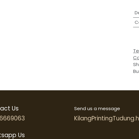
D
C
Te
Co
Sh
Bu
act Us
Send us a message
6669063
KilangPrintingTudung
sapp Us