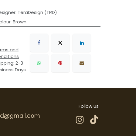
esigner
:
TeraDesign (TRD)
olour
:
Brown
rms and
nditions
ipping: 2-3
siness Days
Follow us
.hd@gmail.com