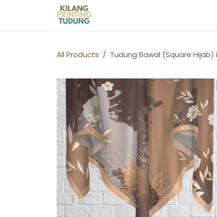
Skip to Content
Home
Shop
Kilang Printin
All Products
Tudung Bawal (Square Hijab) 