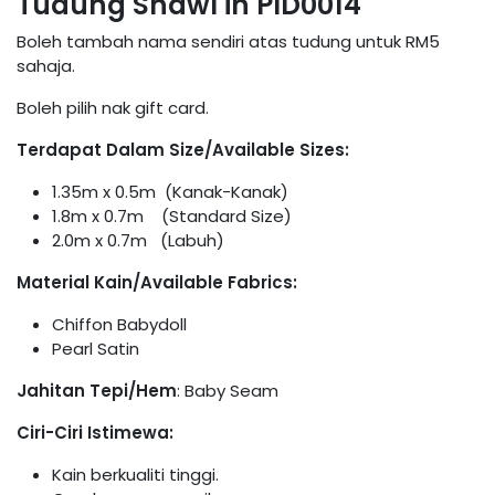
Tudung Shawl in PID0014
Boleh tambah nama sendiri atas tudung untuk RM5
sahaja.
Boleh pilih nak gift card.
Terdapat Dalam Size/Available Sizes:
1.35m x 0.5m (Kanak-Kanak)
1.8m x 0.7m (Standard Size)
2.0m x 0.7m (Labuh)
Material Kain/Available Fabrics:
Chiffon Babydoll
Pearl Satin
Jahitan Tepi/Hem
: Baby Seam
Ciri-Ciri Istimewa:
Kain berkualiti tinggi.